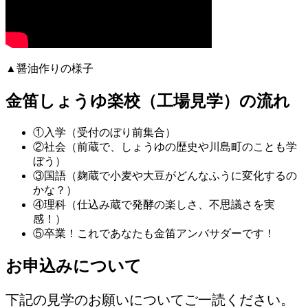
▲醤油作りの様子
金笛しょうゆ楽校（工場見学）の流れ
①
入学
（受付のぼり前集合）
②
社会
（前蔵で、しょうゆの歴史や川島町のことも学
ぼう）
③
国語
（麹蔵で小麦や大豆がどんなふうに変化するの
かな？）
④
理科
（仕込み蔵で発酵の楽しさ、不思議さを実
感！）
⑤
卒業！
これであなたも金笛アンバサダーです！
お申込みについて
下記の見学のお願いについてご一読ください。